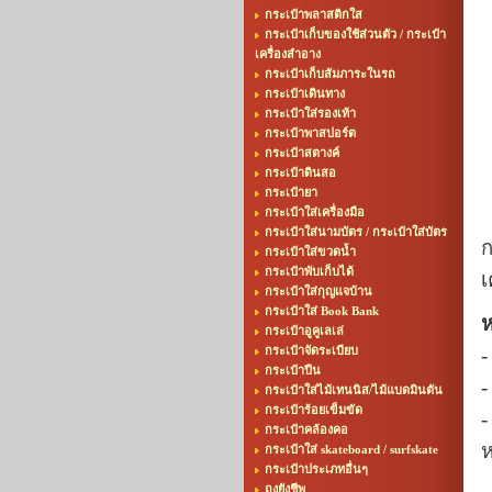
กระเป๋าพลาสติกใส
กระเป๋าเก็บของใช้ส่วนตัว / กระเป๋า
เครื่องสำอาง
กระเป๋าเก็บสัมภาระในรถ
กระเป๋าเดินทาง
กระเป๋าใส่รองเท้า
กระเป๋าพาสปอร์ต
กระเป๋าสตางค์
กระเป๋าดินสอ
กระเป๋ายา
กระเป๋าใส่เครื่องมือ
กระเป๋าใส่นามบัตร / กระเป๋าใส่บัตร
ก
กระเป๋าใส่ขวดน้ำ
กระเป๋าพับเก็บได้
เ
กระเป๋าใส่กุญแจบ้าน
กระเป๋าใส่ Book Bank
ห
กระเป๋าอูคูเลเล่
-
กระเป๋าจัดระเบียบ
กระเป๋าปืน
-
กระเป๋าใส่ไม้เทนนิส/ไม้แบดมินตัน
กระเป๋าร้อยเข็มขัด
-
กระเป๋าคล้องคอ
ห
กระเป๋าใส่ skateboard / surfskate
กระเป๋าประเภทอื่นๆ
ถุงยังชีพ