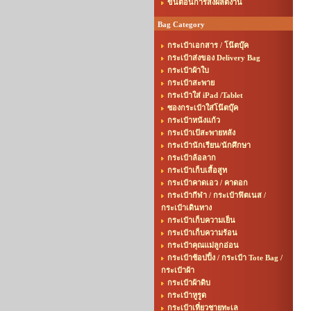
ขั้นตอนการสั่งผลิตงาน
Bag Category
กระเป๋าเอกสาร / โน๊ตบุ๊ค
กระเป๋าส่งของ Delivery Bag
กระเป๋าผ้าใบ
กระเป๋าสะพาย
กระเป๋าใส่ iPad /Tablet
ซองกระเป๋าใส่โน๊ตบุ๊ค
กระเป๋าหนังแก้ว
กระเป๋าเป้สะพายหลัง
กระเป๋านักเรียน/นักศึกษา
กระเป๋าล้อลาก
กระเป๋าเก็บเสื้อสูท
กระเป๋าคาดเอว / คาดอก
กระเป๋ากีฬา / กระเป๋าฟิตเนส /
กระเป๋าเดินทาง
กระเป๋าเก็บความเย็น
กระเป๋าเก็บความร้อน
กระเป๋าคุณแม่ลูกอ่อน
กระเป๋าช้อปปิ้ง / กระเป๋า Tote Bag /
กระเป๋าผ้า
กระเป๋าผ้าดิบ
กระเป๋าหูรูด
กระเป๋าเที่ยวชายทะเล