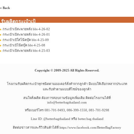
« Back
รับผลิตกระเป๋าเป้
กระเป๋าเป้สะพายหลัง bbt-4-26-02
กระเป๋าเป้สะพายหลัง bbt-4-26-01
กระเป๋าเป้ใส่โน๊ตบุ๊ค bbt-4-25-09
กระเป๋าเป้โน๊ตบุ๊ค bbt-4-25-08
กระเป๋าเป้สะพายหลัง bbt-4-25-03
Copyright © 2009-2025 All Rights Reserved.
โรงงานรับผลิตกระเป๋าทุกชนิดตามออเดอร์สั่งทำจากลูกค้า มีแบบให้เลือกหลากประเภท
และรับทำตามแบบดีไซน์ของลูกค้า
สนใจสั่งผลิต ต้องการสอบถามข้อมูลเพิ่มเติม ติดต่อโรงงานได้ที่
info@betterbagthailand.com
หรือเบอร์โทร 081-701-9493, 086-399-1550, 081-701-9298
Line ID: @betterbagthailand หรือ better.bag.thailand
ติดต่อข่าวสารและรีวิวสินค้าได้ที่ https://www.facebook.com/BetterBagFactory