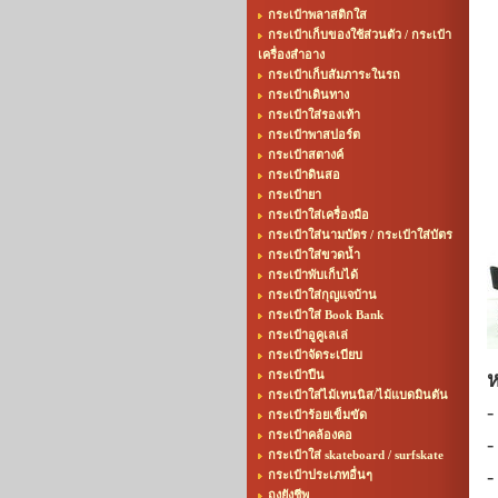
กระเป๋าพลาสติกใส
กระเป๋าเก็บของใช้ส่วนตัว / กระเป๋า
เครื่องสำอาง
กระเป๋าเก็บสัมภาระในรถ
กระเป๋าเดินทาง
กระเป๋าใส่รองเท้า
กระเป๋าพาสปอร์ต
กระเป๋าสตางค์
กระเป๋าดินสอ
กระเป๋ายา
กระเป๋าใส่เครื่องมือ
กระเป๋าใส่นามบัตร / กระเป๋าใส่บัตร
กระเป๋าใส่ขวดน้ำ
กระเป๋าพับเก็บได้
กระเป๋าใส่กุญแจบ้าน
กระเป๋าใส่ Book Bank
กระเป๋าอูคูเลเล่
กระเป๋าจัดระเบียบ
กระเป๋าปืน
ห
กระเป๋าใส่ไม้เทนนิส/ไม้แบดมินตัน
-
กระเป๋าร้อยเข็มขัด
กระเป๋าคล้องคอ
-
กระเป๋าใส่ skateboard / surfskate
-
กระเป๋าประเภทอื่นๆ
ถุงยังชีพ