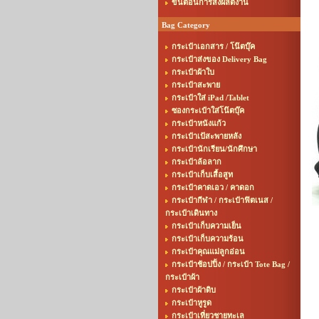
ขั้นตอนการสั่งผลิตงาน
Bag Category
กระเป๋าเอกสาร / โน๊ตบุ๊ค
กระเป๋าส่งของ Delivery Bag
กระเป๋าผ้าใบ
กระเป๋าสะพาย
กระเป๋าใส่ iPad /Tablet
ซองกระเป๋าใส่โน๊ตบุ๊ค
กระเป๋าหนังแก้ว
กระเป๋าเป้สะพายหลัง
กระเป๋านักเรียน/นักศึกษา
กระเป๋าล้อลาก
กระเป๋าเก็บเสื้อสูท
กระเป๋าคาดเอว / คาดอก
กระเป๋ากีฬา / กระเป๋าฟิตเนส /
กระเป๋าเดินทาง
กระเป๋าเก็บความเย็น
กระเป๋าเก็บความร้อน
กระเป๋าคุณแม่ลูกอ่อน
กระเป๋าช้อปปิ้ง / กระเป๋า Tote Bag /
กระเป๋าผ้า
กระเป๋าผ้าดิบ
กระเป๋าหูรูด
กระเป๋าเที่ยวชายทะเล