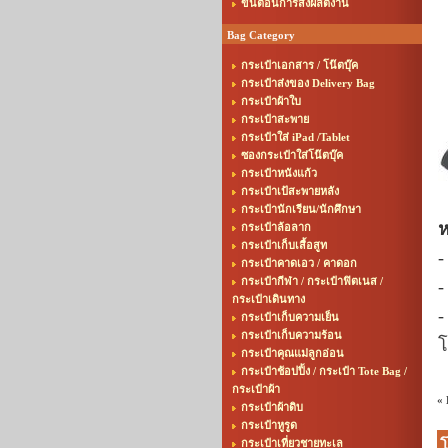
ขั้นตอนการสั่งผลิตงาน
Bag Category
กระเป๋าเอกสาร / โน๊ตบุ๊ค
กระเป๋าส่งของ Delivery Bag
กระเป๋าผ้าใบ
กระเป๋าสะพาย
กระเป๋าใส่ iPad /Tablet
ซองกระเป๋าใส่โน๊ตบุ๊ค
กระเป๋าหนังแก้ว
กระเป๋าเป้สะพายหลัง
กระเป๋านักเรียน/นักศึกษา
ห
กระเป๋าล้อลาก
กระเป๋าเก็บเสื้อสูท
-
กระเป๋าคาดเอว / คาดอก
กระเป๋ากีฬา / กระเป๋าฟิตเนส /
-
กระเป๋าเดินทาง
-
กระเป๋าเก็บความเย็น
กระเป๋าเก็บความร้อน
โ
กระเป๋าคุณแม่ลูกอ่อน
กระเป๋าช้อปปิ้ง / กระเป๋า Tote Bag /
กระเป๋าผ้า
«
กระเป๋าผ้าดิบ
กระเป๋าหูรูด
กระเป๋าเที่ยวชายทะเล