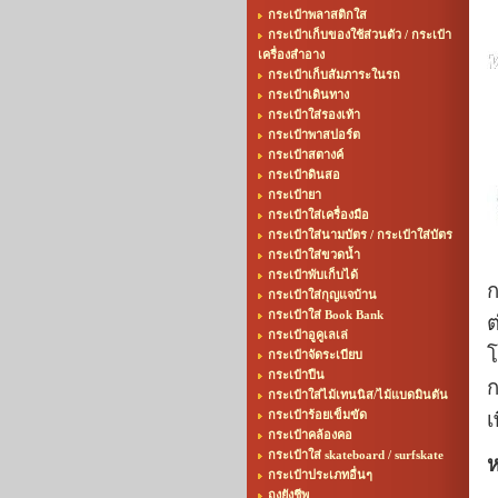
กระเป๋าพลาสติกใส
กระเป๋าเก็บของใช้ส่วนตัว / กระเป๋า
เครื่องสำอาง
กระเป๋าเก็บสัมภาระในรถ
กระเป๋าเดินทาง
กระเป๋าใส่รองเท้า
กระเป๋าพาสปอร์ต
กระเป๋าสตางค์
กระเป๋าดินสอ
กระเป๋ายา
กระเป๋าใส่เครื่องมือ
กระเป๋าใส่นามบัตร / กระเป๋าใส่บัตร
กระเป๋าใส่ขวดน้ำ
กระเป๋าพับเก็บได้
ก
กระเป๋าใส่กุญแจบ้าน
กระเป๋าใส่ Book Bank
ต
กระเป๋าอูคูเลเล่
โ
กระเป๋าจัดระเบียบ
กระเป๋าปืน
ก
กระเป๋าใส่ไม้เทนนิส/ไม้แบดมินตัน
กระเป๋าร้อยเข็มขัด
เ
กระเป๋าคล้องคอ
กระเป๋าใส่ skateboard / surfskate
ห
กระเป๋าประเภทอื่นๆ
-
ถุงยังชีพ