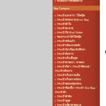
ขั้นตอนการสั่งผลิตงาน
Bag Category
กระเป๋าเอกสาร / โน๊ตบุ๊ค
กระเป๋าส่งของ Delivery Bag
กระเป๋าผ้าใบ
กระเป๋าสะพาย
กระเป๋าใส่ iPad /Tablet
ซองกระเป๋าใส่โน๊ตบุ๊ค
กระเป๋าหนังแก้ว
กระเป๋าเป้สะพายหลัง
กระเป๋านักเรียน/นักศึกษา
กระเป๋าล้อลาก
กระเป๋าเก็บเสื้อสูท
กระเป๋าคาดเอว / คาดอก
กระเป๋ากีฬา / กระเป๋าฟิตเนส /
กระเป๋าเดินทาง
กระเป๋าเก็บความเย็น
กระเป๋าเก็บความร้อน
กระเป๋าคุณแม่ลูกอ่อน
กระเป๋าช้อปปิ้ง / กระเป๋า Tote Bag /
กระเป๋าผ้า
กระเป๋าผ้าดิบ
กระเป๋าหูรูด
กระเป๋าเที่ยวชายทะเล