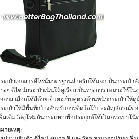
ระเป๋าเอกสาร
ดีไซน์มาตรฐานสำหรับใช้แจกเป็น
กระเป๋าส
่างๆ ดีไซน์
กระเป๋า
เน้นให้ดูเรียบเป็นทางการ เหมาะใช้ใ
อกาส เลือกใช้สีด้ายเย็บตะเข็บคู่ตรงด้านหน้ากระเป๋าให้ดูม
ระเป๋าให้มีพื้นที่กว้างสำหรับการติดโลโก้และสัญลักษณ์ข
พิ่มเติมวัสดุโฟมกันกระแทกเพื่อประยุกต์ใช้เป็น
กระเป๋าโน๊ต
มายเหตุ:
 รูปแบบ
สินค้า ดีไซน์ ขนาด สี และวัสดุ สามารถปรับเปลี