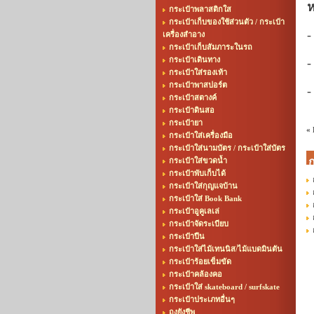
ห
กระเป๋าพลาสติกใส
กระเป๋าเก็บของใช้ส่วนตัว / กระเป๋า
-
เครื่องสำอาง
กระเป๋าเก็บสัมภาระในรถ
กระเป๋าเดินทาง
-
กระเป๋าใส่รองเท้า
กระเป๋าพาสปอร์ต
-
กระเป๋าสตางค์
กระเป๋าดินสอ
กระเป๋ายา
«
กระเป๋าใส่เครื่องมือ
กระเป๋าใส่นามบัตร / กระเป๋าใส่บัตร
ก
กระเป๋าใส่ขวดน้ำ
กระเป๋าพับเก็บได้
กระเป๋าใส่กุญแจบ้าน
กระเป๋าใส่ Book Bank
กระเป๋าอูคูเลเล่
กระเป๋าจัดระเบียบ
กระเป๋าปืน
กระเป๋าใส่ไม้เทนนิส/ไม้แบดมินตัน
กระเป๋าร้อยเข็มขัด
กระเป๋าคล้องคอ
กระเป๋าใส่ skateboard / surfskate
กระเป๋าประเภทอื่นๆ
ถุงยังชีพ