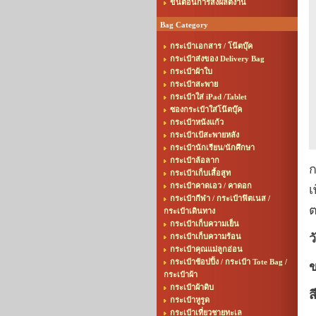
ขั้นตอนการสั่งผลิตงาน
Bag Category
กระเป๋าเอกสาร / โน๊ตบุ๊ค
กระเป๋าส่งของ Delivery Bag
กระเป๋าผ้าใบ
กระเป๋าสะพาย
กระเป๋าใส่ iPad /Tablet
ซองกระเป๋าใส่โน๊ตบุ๊ค
กระเป๋าหนังแก้ว
กระเป๋าเป้สะพายหลัง
กระเป๋านักเรียน/นักศึกษา
กระเป๋าล้อลาก
ก
กระเป๋าเก็บเสื้อสูท
กระเป๋าคาดเอว / คาดอก
เ
กระเป๋ากีฬา / กระเป๋าฟิตเนส /
ต
กระเป๋าเดินทาง
กระเป๋าเก็บความเย็น
ว
กระเป๋าเก็บความร้อน
กระเป๋าคุณแม่ลูกอ่อน
กระเป๋าช้อปปิ้ง / กระเป๋า Tote Bag /
ข
กระเป๋าผ้า
กระเป๋าผ้าดิบ
ส
กระเป๋าหูรูด
กระเป๋าเที่ยวชายทะเล