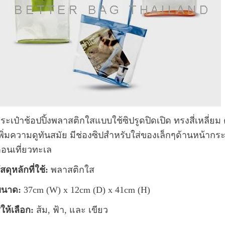
ระเป๋าช้อปปิ้งพลาสติกใสแบบใช้ซิปรูดปิดเปิด ทรงสี่เหลี่ย
พิ่มความดูทันสมัย มีช่องซิปสำหรับใส่ของเล็กๆด้านหน้ากระ
อนเที่ยวทะเล
ัสดุหลักที่ใช้:
พลาสติกใส
นาด:
37cm (W) x 12cm (D) x 41cm (H)
ีให้เลือก:
ส้ม, ฟ้า, และ เขียว