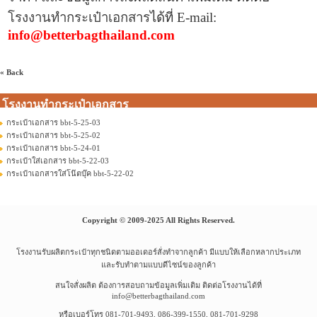
โรงงานทำกระเป๋าเอกสาร
ได้ที่
E-mail:
info@betterbagthailand.com
« Back
โรงงานทำกระเป๋าเอกสาร
กระเป๋าเอกสาร bbt-5-25-03
กระเป๋าเอกสาร bbt-5-25-02
กระเป๋าเอกสาร bbt-5-24-01
กระเป๋าใส่เอกสาร bbt-5-22-03
กระเป๋าเอกสารใส่โน๊ตบุ๊ค bbt-5-22-02
Copyright © 2009-2025 All Rights Reserved.
โรงงานรับผลิตกระเป๋าทุกชนิดตามออเดอร์สั่งทำจากลูกค้า มีแบบให้เลือกหลากประเภท
และรับทำตามแบบดีไซน์ของลูกค้า
สนใจสั่งผลิต ต้องการสอบถามข้อมูลเพิ่มเติม ติดต่อโรงงานได้ที่
info@betterbagthailand.com
หรือเบอร์โทร 081-701-9493, 086-399-1550, 081-701-9298