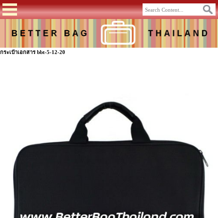
กระเป๋าเอกสาร bbt-5-12-20