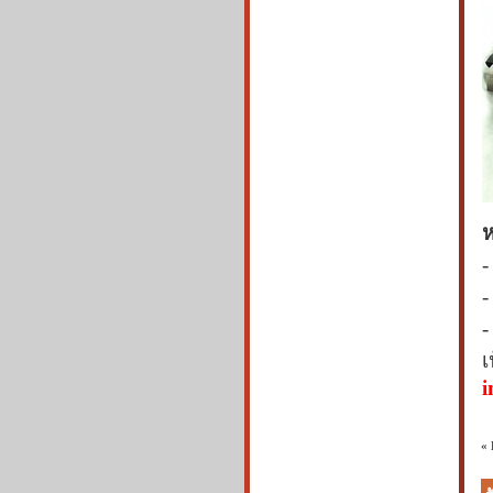
ห
-
-
-
เ
i
«