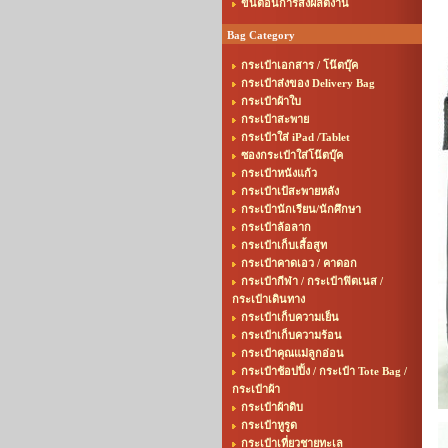
ขั้นตอนการสั่งผลิตงาน
Bag Category
กระเป๋าเอกสาร / โน๊ตบุ๊ค
กระเป๋าส่งของ Delivery Bag
กระเป๋าผ้าใบ
กระเป๋าสะพาย
กระเป๋าใส่ iPad /Tablet
ซองกระเป๋าใส่โน๊ตบุ๊ค
กระเป๋าหนังแก้ว
กระเป๋าเป้สะพายหลัง
กระเป๋านักเรียน/นักศึกษา
กระเป๋าล้อลาก
กระเป๋าเก็บเสื้อสูท
กระเป๋าคาดเอว / คาดอก
กระเป๋ากีฬา / กระเป๋าฟิตเนส /
กระเป๋าเดินทาง
กระเป๋าเก็บความเย็น
กระเป๋าเก็บความร้อน
กระเป๋าคุณแม่ลูกอ่อน
กระเป๋าช้อปปิ้ง / กระเป๋า Tote Bag /
กระเป๋าผ้า
กระเป๋าผ้าดิบ
กระเป๋าหูรูด
กระเป๋าเที่ยวชายทะเล