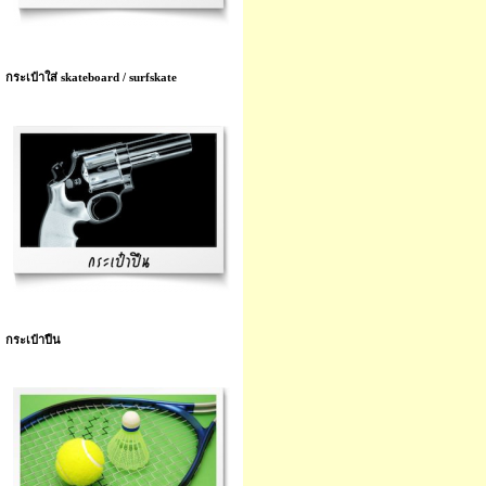
กระเป๋าใส่ skateboard / surfskate
กระเป๋าปืน