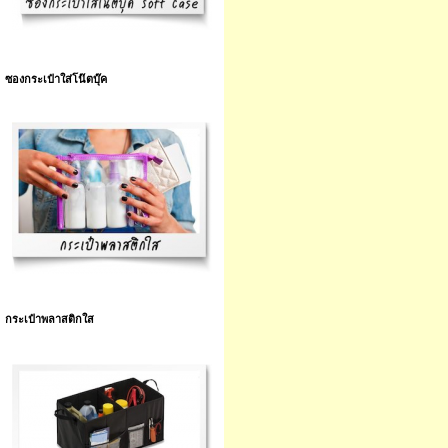
ซองกระเป๋าใส่โน๊ตบุ๊ค
กระเป๋าพลาสติกใส