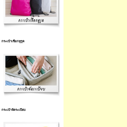
กระเป๋าเชือกหูรูด
กระเป๋าจัดระเบียบ