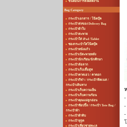
ขั้นตอนการสั่งผลิตงาน
Bag Category
กระเป๋าเอกสาร / โน๊ตบุ๊ค
กระเป๋าส่งของ Delivery Bag
กระเป๋าผ้าใบ
กระเป๋าสะพาย
กระเป๋าใส่ iPad /Tablet
ซองกระเป๋าใส่โน๊ตบุ๊ค
กระเป๋าหนังแก้ว
กระเป๋าเป้สะพายหลัง
กระเป๋านักเรียน/นักศึกษา
กระเป๋าล้อลาก
กระเป๋าเก็บเสื้อสูท
กระเป๋าคาดเอว / คาดอก
กระเป๋ากีฬา / กระเป๋าฟิตเนส /
กระเป๋าเดินทาง
ห
กระเป๋าเก็บความเย็น
กระเป๋าเก็บความร้อน
-
กระเป๋าคุณแม่ลูกอ่อน
-
กระเป๋าช้อปปิ้ง / กระเป๋า Tote Bag /
กระเป๋าผ้า
-
กระเป๋าผ้าดิบ
กระเป๋าหูรูด
โ
กระเป๋าเที่ยวชายทะเล