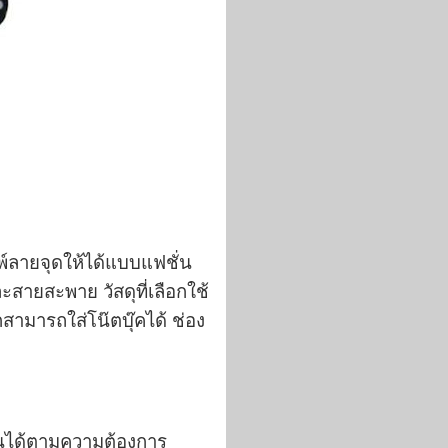
พ์ลายจุดให้ได้แบบแฟชั่น
ะสายสะพาย วัสดุที่เลือกใช้
มารถใส่โน๊ตบุ๊คได้ ช่อง
่ยนได้ตามความต้องการ