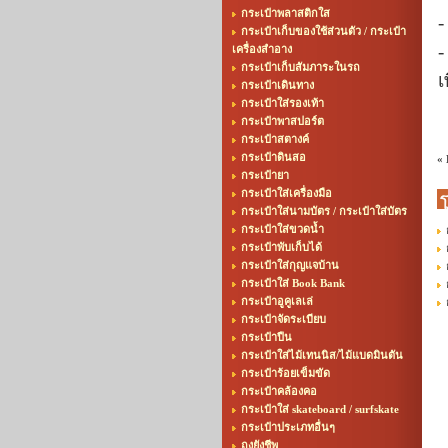
กระเป๋าพลาสติกใส
-
กระเป๋าเก็บของใช้ส่วนตัว / กระเป๋า
-
เครื่องสำอาง
กระเป๋าเก็บสัมภาระในรถ
เ
กระเป๋าเดินทาง
กระเป๋าใส่รองเท้า
กระเป๋าพาสปอร์ต
กระเป๋าสตางค์
กระเป๋าดินสอ
«
กระเป๋ายา
กระเป๋าใส่เครื่องมือ
กระเป๋าใส่นามบัตร / กระเป๋าใส่บัตร
กระเป๋าใส่ขวดน้ำ
กระเป๋าพับเก็บได้
กระเป๋าใส่กุญแจบ้าน
กระเป๋าใส่ Book Bank
กระเป๋าอูคูเลเล่
กระเป๋าจัดระเบียบ
กระเป๋าปืน
กระเป๋าใส่ไม้เทนนิส/ไม้แบดมินตัน
กระเป๋าร้อยเข็มขัด
กระเป๋าคล้องคอ
กระเป๋าใส่ skateboard / surfskate
กระเป๋าประเภทอื่นๆ
ถุงยังชีพ