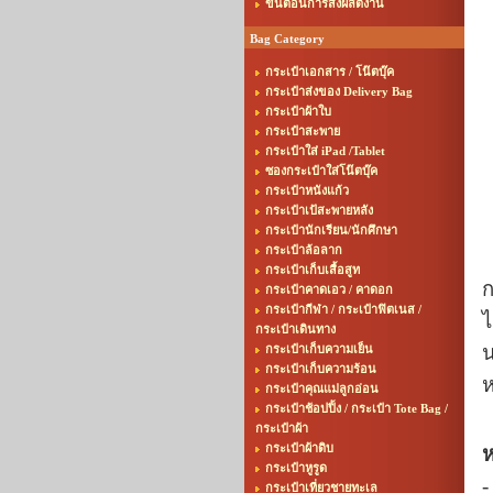
ขั้นตอนการสั่งผลิตงาน
Bag Category
กระเป๋าเอกสาร / โน๊ตบุ๊ค
กระเป๋าส่งของ Delivery Bag
กระเป๋าผ้าใบ
กระเป๋าสะพาย
กระเป๋าใส่ iPad /Tablet
ซองกระเป๋าใส่โน๊ตบุ๊ค
กระเป๋าหนังแก้ว
กระเป๋าเป้สะพายหลัง
กระเป๋านักเรียน/นักศึกษา
กระเป๋าล้อลาก
กระเป๋าเก็บเสื้อสูท
ก
กระเป๋าคาดเอว / คาดอก
กระเป๋ากีฬา / กระเป๋าฟิตเนส /
ไ
กระเป๋าเดินทาง
น
กระเป๋าเก็บความเย็น
กระเป๋าเก็บความร้อน
ห
กระเป๋าคุณแม่ลูกอ่อน
กระเป๋าช้อปปิ้ง / กระเป๋า Tote Bag /
กระเป๋าผ้า
กระเป๋าผ้าดิบ
ห
กระเป๋าหูรูด
-
กระเป๋าเที่ยวชายทะเล