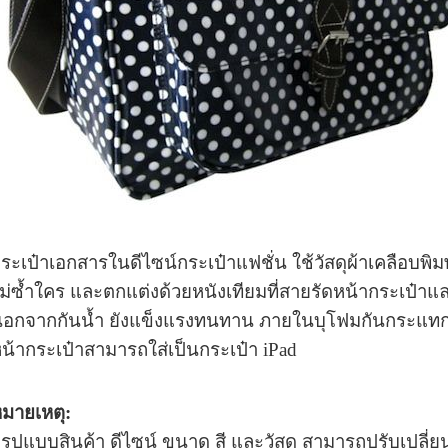
ระเป๋าเอกสารในดีไซน์กระเป๋าแฟชั่น ใช้วัสดุผ้าเคลือบพิม
ม่ซ้ำใคร และตกแต่งด้วยหนังเทียมที่สายรัดหน้า
กระเป๋าแล
อกจากกันน้ำ ยังแข็งแรงทนทาน ภายในบุโฟมกันกระแทกสา
น้ากระเป๋าสามารถใส่เป็นกระเป๋า iPad
มายเหตุ:
 รูปแบบ
สินค้า ดีไซน์ ขนาด สี และวัสดุ สามารถปรับเปลี