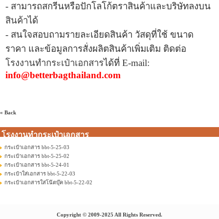
- สามารถสกรีนหรือปักโลโก้ตราสินค้าและบริษัทลงบน
สินค้า
ได้
- สนใจสอบถามรายละเอียดสินค้า วัสดุที่ใช้ ขนาด
ราคา และข้อมูลการ
สั่งผลิตสินค้าเพิ่มเติม ติดต่อ
โรงงานทำกระเป๋าเอกสาร
ได้ที่
E-mail:
info@betterbagthailand.com
« Back
โรงงานทำกระเป๋าเอกสาร
กระเป๋าเอกสาร bbt-5-25-03
กระเป๋าเอกสาร bbt-5-25-02
กระเป๋าเอกสาร bbt-5-24-01
กระเป๋าใส่เอกสาร bbt-5-22-03
กระเป๋าเอกสารใส่โน๊ตบุ๊ค bbt-5-22-02
Copyright © 2009-2025 All Rights Reserved.