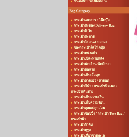
ขั้นตอนการสั่งผลิตงาน
Bag Category
กระเป๋าเอกสาร / โน๊ตบุ๊ค
กระเป๋าส่งของ Delivery Bag
กระเป๋าผ้าใบ
กระเป๋าสะพาย
กระเป๋าใส่ iPad /Tablet
ซองกระเป๋าใส่โน๊ตบุ๊ค
กระเป๋าหนังแก้ว
กระเป๋าเป้สะพายหลัง
กระเป๋านักเรียน/นักศึกษา
กระเป๋าล้อลาก
กระเป๋าเก็บเสื้อสูท
กระเป๋าคาดเอว / คาดอก
กระเป๋ากีฬา / กระเป๋าฟิตเนส /
กระเป๋าเดินทาง
กระเป๋าเก็บความเย็น
กระเป๋าเก็บความร้อน
กระเป๋าคุณแม่ลูกอ่อน
กระเป๋าช้อปปิ้ง / กระเป๋า Tote Bag /
กระเป๋าผ้า
กระเป๋าผ้าดิบ
กระเป๋าหูรูด
กระเป๋าเที่ยวชายทะเล