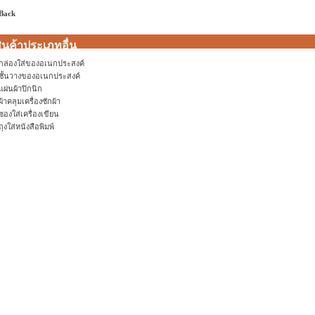
 Back
ินค้าประเภทอื่น
กล่องใส่ของอเนกประสงค์
ชั้นวางของอเนกประสงค์
แผ่นผ้าปิกนิก
ผ้าคลุมเครื่องซักผ้า
ซองใส่เครื่องเขียน
ถุงใส่หนังสือพิมพ์