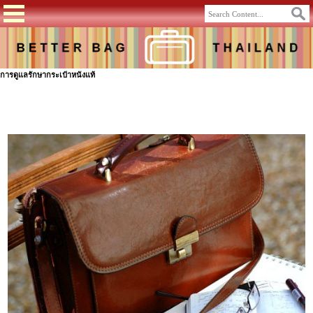
การดูแลรักษากระเป๋าหนังแท้