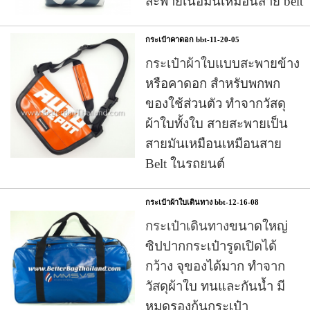
สะพายเนื้อมันเหมือนสาย belt
กระเป๋าคาดอก bbt-11-20-05
กระเป๋าผ้าใบ
แบบสะพายข้าง
หรือคาดอก สำหรับพกพก
ของใช้ส่วนตัว
ทำจากวัสดุ
ผ้าใบทั้งใบ สายสะพายเป็น
สายมันเหมือน
เหมือนสาย
Belt ในรถยนต์
กระเป๋าผ้าใบเดินทาง bbt-12-16-08
กระเป๋าเดินทาง
ขนาดใหญ่
ซิปปากกระเป๋ารูดเปิดได้
กว้าง
จุของได้มาก
ทำจาก
วัสดุผ้าใบ ทนและกันน้ำ มี
หมุดรองก้นกระเป๋า