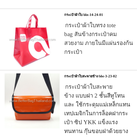
กระเป๋าผ้าใบ bbt-14-24-01
กระเป๋าผ้าใบทรง tote
bag
สันข้างกระเป๋าคม
สวยงาม ภายในมีแผ่นรองก้น
กระเป๋า
กระเป๋าผ้าใบสะพายข้าง bbt-3-23-02
กระเป๋าผ้าใบสะพาย
ข้าง
แบบฝา 2 ชั้นสีทูโทน
และ ใช้กระดุมแม่เหล็กแทน
เทปเมจิกในการล็อคฝากระ
เป๋า ซิป YKK แข็งแรง
ทนทาน กุ๊นขอบฝาด้วยยาง