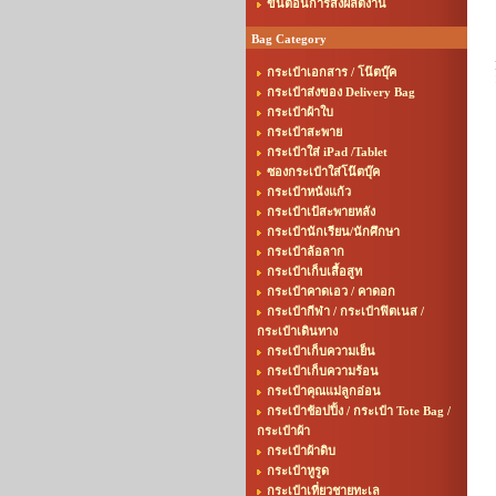
ขั้นตอนการสั่งผลิตงาน
Bag Category
กระเป๋าเอกสาร / โน๊ตบุ๊ค
กระเป๋าส่งของ Delivery Bag
กระเป๋าผ้าใบ
กระเป๋าสะพาย
กระเป๋าใส่ iPad /Tablet
ซองกระเป๋าใส่โน๊ตบุ๊ค
กระเป๋าหนังแก้ว
กระเป๋าเป้สะพายหลัง
กระเป๋านักเรียน/นักศึกษา
กระเป๋าล้อลาก
กระเป๋าเก็บเสื้อสูท
กระเป๋าคาดเอว / คาดอก
กระเป๋ากีฬา / กระเป๋าฟิตเนส /
กระเป๋าเดินทาง
กระเป๋าเก็บความเย็น
กระเป๋าเก็บความร้อน
กระเป๋าคุณแม่ลูกอ่อน
กระเป๋าช้อปปิ้ง / กระเป๋า Tote Bag /
กระเป๋าผ้า
กระเป๋าผ้าดิบ
กระเป๋าหูรูด
กระเป๋าเที่ยวชายทะเล