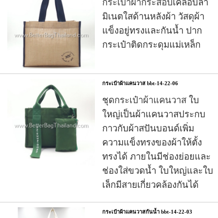
กระเป๋าผ้ากระสอบ
เคลือบลา
มิเนตใสด้านหลังผ้า วัสดุผ้า
แข็งอยู่ทรงและกันน้ำ ปาก
กระเป๋าติดกระดุมแม่เหล็ก
กระเป๋าผ้าแคนวาส bbt-14-22-06
ชุด
กระเป๋าผ้าแคนวาส
ใบ
ใหญ่เป็นผ้าแคนวาสประกบ
กาวกับผ้าสปันบอนด์เพิ่ม
ความแข็งทรงของผ้าให้ตั้ง
ทรงได้ ภายในมีช่องย่อยและ
ช่องใส่ขวดน้ำ ใบใหญ่และใบ
เล็กมีสายเกี่ยวคล้องกันได้
กระเป๋าผ้าแคนวาสกันน้ำ bbt-14-22-03