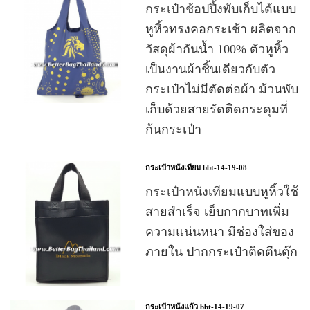
กระเป๋าช้อปปิ้งพับเก็บได้
แบบ
หูหิ้วทรงคอกระเช้า ผลิตจาก
วัสดุผ้ากันน้ำ 100% ตัวหูหิ้ว
เป็นงานผ้าชิ้นเดียวกับตัว
กระเป๋าไม่มีตัดต่อผ้า ม้วนพับ
เก็บด้วยสายรัดติดกระดุมที่
ก้นกระเป๋า
กระเป๋าหนังเทียม bbt-14-19-08
กระเป๋าหนังเทียม
แบบหูหิ้วใช้
สายสำเร็จ เย็บกากบาทเพิ่ม
ความแน่นหนา มีช่องใส่ของ
ภายใน ปากกระเป๋าติดตีนตุ๊ก
กระเป๋าหนังแก้ว bbt-14-19-07