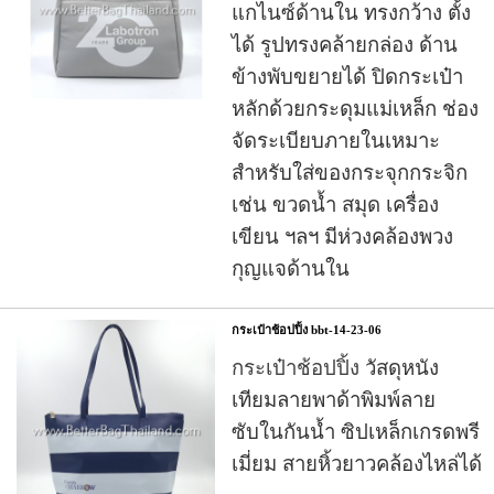
แกไนซ์ด้านใน ทรงกว้าง ตั้ง
ได้ รูปทรงคล้ายกล่อง ด้าน
ข้างพับขยายได้ ปิดกระเป๋า
หลักด้วยกระดุมแม่เหล็ก ช่อง
จัดระเบียบภายในเหมาะ
สำหรับใส่ของกระจุกกระจิก
เช่น ขวดน้ำ สมุด เครื่อง
เขียน ฯลฯ มีห่วงคล้องพวง
กุญแจด้านใน
กระเป๋าช้อปปิ้ง bbt-14-23-06
กระเป๋าช้อปปิ้ง
วัสดุหนัง
เทียมลายพาด้าพิมพ์ลาย
ซับในกันน้ำ ซิปเหล็กเกรดพรี
เมี่ยม สายหิ้วยาวคล้องไหล่ได้