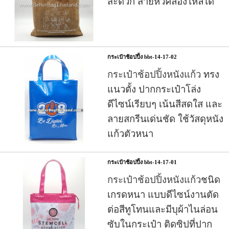
สะดวก สายหิ้วคล้องไหล่ได้
กระเป๋าช้อปปิ้ง bbt-14-17-02
กระเป๋าช้อปปิ้งหนังแก้ว
ทรง
แนวตั้ง ปากกระเป๋าโล่ง
ดีไซน์เรียบๆ เน้นสีสดใส และ
ลายสกรีนเด่นชัด
ใช้วัสดุหนัง
แก้วตัวหนา
กระเป๋าช้อปปิ้ง bbt-14-17-01
กระเป๋าช้อปปิ้งหนังแก้ว
ชนิด
เกรดหนา แบบดีไซน์งานตัด
ต่อสีทูโทนและมีบุผ้าไนล่อน
ซับในกระเป๋า ติดซิปที่ปาก