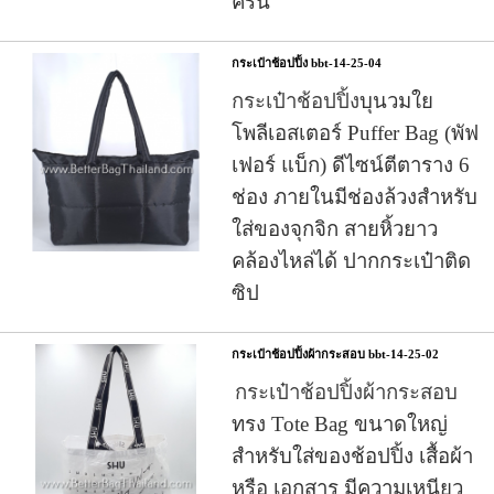
ครัน
กระเป๋าช้อปปิ้ง bbt-14-25-04
กระเป๋าช้อปปิ้ง
บุนวมใย
โพลีเอสเตอร์ Puffer Bag (พัฟ
เฟอร์ แบ็ก) ดีไซน์ตีตาราง 6
ช่อง ภายในมีช่องล้วงสำหรับ
ใส่ของจุกจิก สายหิ้วยาว
คล้องไหล่ได้ ปากกระเป๋าติด
ซิป
กระเป๋าช้อปปิ้งผ้ากระสอบ bbt-14-25-02
กระเป๋าช้อปปิ้งผ้ากระสอบ
ทรง Tote Bag ขนาดใหญ่
สำหรับใส่ของช้อปปิ้ง เสื้อผ้า
หรือ เอกสาร มีความเหนียว