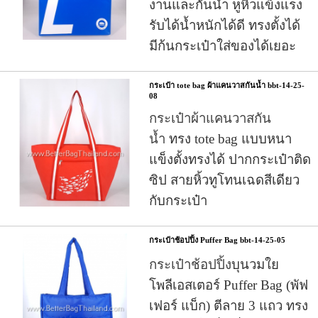
งานและกันน้ำ หูหิ้วแข็งแรง
รับได้น้ำหนักได้ดี ทรงตั้งได้
มีก้นกระเป๋าใส่ของได้เยอะ
กระเป๋า tote bag ผ้าแคนวาสกันน้ำ bbt-14-25-
08
กระเป๋าผ้าแคนวาสกัน
น้ำ
ทรง tote bag
แบบหนา
แข็งตั้งทรงได้ ปากกระเป๋าติด
ซิป สายหิ้วทูโทนเฉดสีเดียว
กับกระเป๋า
กระเป๋าช้อปปิ้ง Puffer Bag bbt-14-25-05
กระเป๋าช้อปปิ้ง
บุนวมใย
โพลีเอสเตอร์ Puffer Bag (พัฟ
เฟอร์ แบ็ก) ตีลาย 3 แถว ทรง