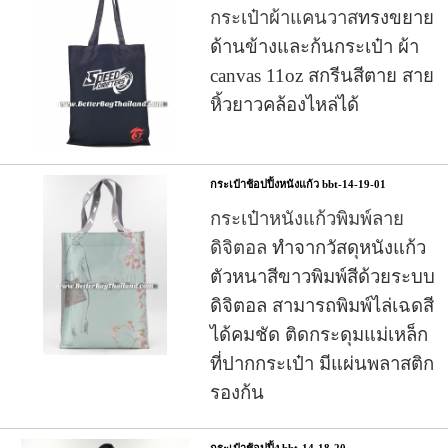
กระเป๋าผ้าแคนวาส
ทรงขยาย
ด้านข้างและก้นกระเป๋า ผ้า
canvas 11oz สกรีนสีตาย สาย
หิ้วยาวคล้องไหล่ได้
กระเป๋าช้อปปิ้งหนังแก้ว bbt-14-19-01
กระเป๋าหนังแก้วพิมพ์ลาย
ดิจิตอล
ทำจากวัสดุหนังแก้ว
ตัวหนาสีขาวพิมพ์สีด้วยระบบ
ดิจิตอล สามารถพิมพ์ไล่เฉดสี
ได้คมชัด ติดกระดุมแม่เหล็ก
ที่ปากกระเป๋า มีแผ่นพลาสติก
รองก้น
กระเป๋าช้อปปิ้ง bbt-14-18-20