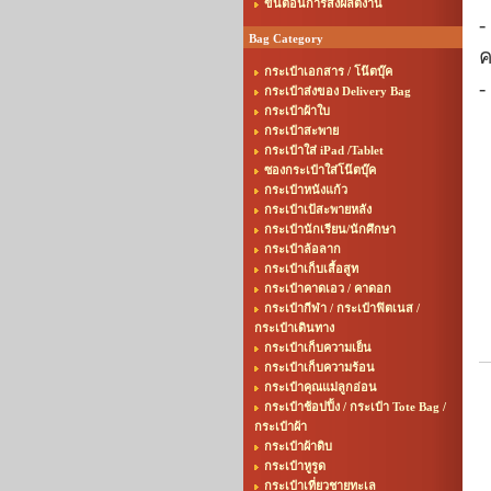
ขั้นตอนการสั่งผลิตงาน
Bag Category
ค
กระเป๋าเอกสาร / โน๊ตบุ๊ค
-
กระเป๋าส่งของ Delivery Bag
กระเป๋าผ้าใบ
กระเป๋าสะพาย
กระเป๋าใส่ iPad /Tablet
ซองกระเป๋าใส่โน๊ตบุ๊ค
กระเป๋าหนังแก้ว
กระเป๋าเป้สะพายหลัง
กระเป๋านักเรียน/นักศึกษา
กระเป๋าล้อลาก
กระเป๋าเก็บเสื้อสูท
กระเป๋าคาดเอว / คาดอก
กระเป๋ากีฬา / กระเป๋าฟิตเนส /
กระเป๋าเดินทาง
กระเป๋าเก็บความเย็น
กระเป๋าเก็บความร้อน
กระเป๋าคุณแม่ลูกอ่อน
กระเป๋าช้อปปิ้ง / กระเป๋า Tote Bag /
กระเป๋าผ้า
กระเป๋าผ้าดิบ
กระเป๋าหูรูด
กระเป๋าเที่ยวชายทะเล