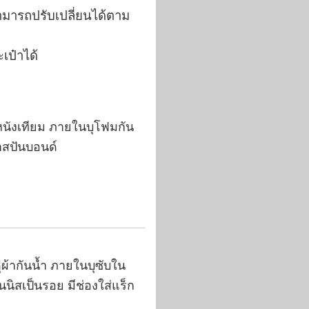
ามารถปรับเปลี่ยนได้ตาม
ป๋าได้
ุหนังเทียม ภายในบุโฟมกัน
าสปันบอนด์
ุผ้ากันน้ำ ภายในบุซับใน
นิสเป็นรอย มีช่องใส่แร็ก