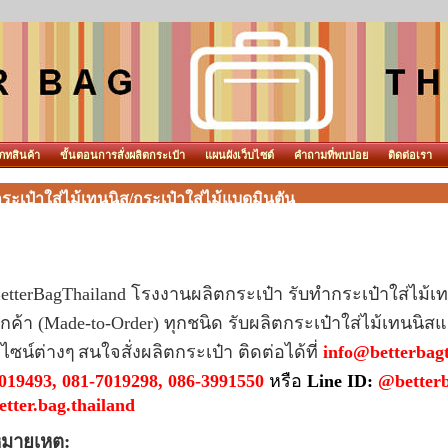
ภทสินค้า
ขั้นตอนการสั่งผลิตกระเป๋า
แผนผังเว็บไซต์
คำถามที่พบบ่อย
ติดต่อเรา
ระเป๋าใส่ไม้เทนนิส/กระเป๋าใส่ไม้แบดมินตัน
etterBagThailand
โรงงานผลิตกระเป๋า
รับทำกระเป๋าใส่ไม้
ูกค้า (Made-to-Order) ทุกชนิด รับผลิต
กระเป๋าใส่ไม้เทนนิส
แ
ีไซน์ต่างๆ
สนใจสั่งผลิตกระเป๋า ติดต่อได้ที่
info@betterbag
019493, 081-7019298, 086-3991550
หรือ
Line ID:
@betterb
etter.bag.thailand
มายเหตุ: